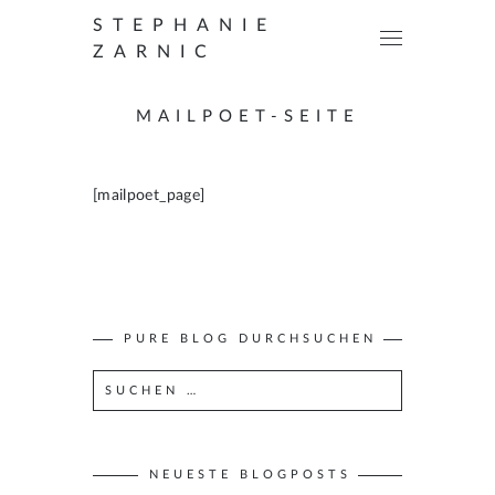
STEPHANIE
ZARNIC
MAILPOET-SEITE
[mailpoet_page]
PURE BLOG DURCHSUCHEN
S
u
c
h
e
NEUESTE BLOGPOSTS