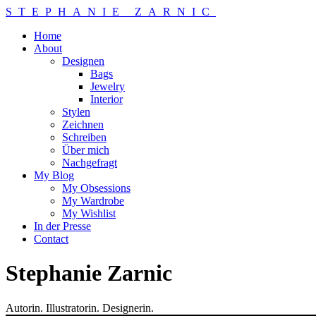
STEPHANIE ZARNIC
Home
About
Designen
Bags
Jewelry
Interior
Stylen
Zeichnen
Schreiben
Über mich
Nachgefragt
My Blog
My Obsessions
My Wardrobe
My Wishlist
In der Presse
Contact
Stephanie Zarnic
Autorin. Illustratorin. Designerin.